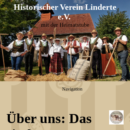
Historischer Verein Linderte
e.V
.
mit der Heimatstube
Navigation
Ü
ber uns: Das