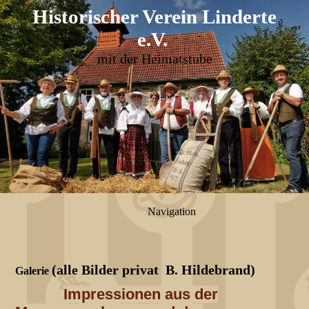
Historischer Verein Linderte
e.V
.
mit der Heimatstube
Navigation
(alle Bilder privat B. Hildebrand)
Galerie
Impressionen aus der