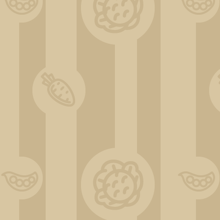
DSC_0533_1